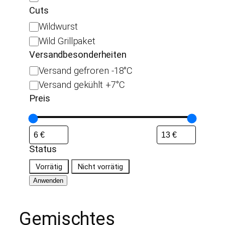
l
Cuts
e
C
Wildwurst
i
u
Wild Grillpaket
s
t
Versandbesonderheiten
c
s
V
Versand gefroren -18°C
h
e
a
Versand gekühlt +7°C
r
r
Preis
s
t
a
e
n
n
d
Status
b
S
Vorrätig
Nicht vorrätig
e
t
Anwenden
s
a
o
t
n
Gemischtes
u
d