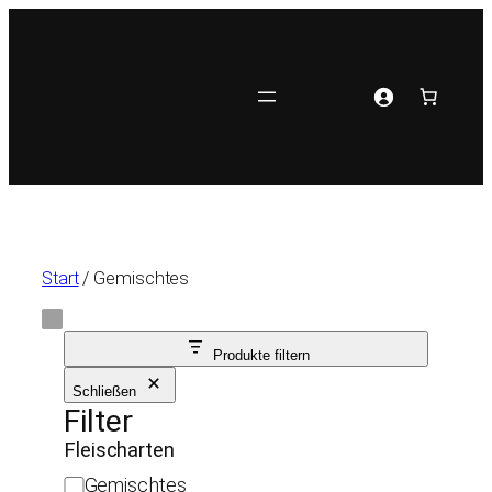
Zum
Inhalt
springen
Start
/ Gemischtes
Produkte filtern
Schließen
Filter
Fleischarten
F
Gemischtes