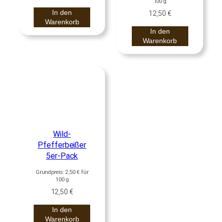
100
g
In den
12,50
€
Warenkorb
In den
Warenkorb
Wild-
Pfefferbeißer
5er-Pack
Grundpreis:
2,50
€
für
100
g
12,50
€
In den
Warenkorb