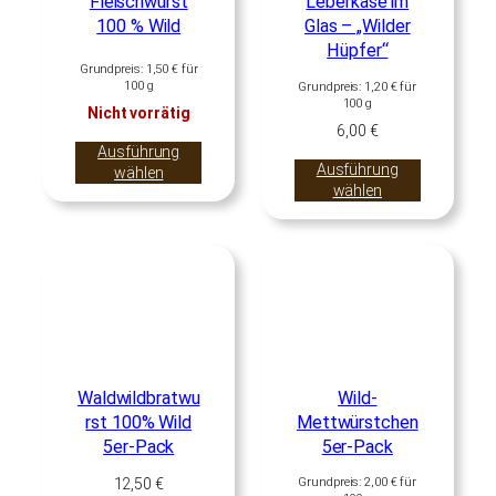
Fleischwurst
Leberkäse im
100 % Wild
Glas – „Wilder
Hüpfer“
Grundpreis:
1,50
€
für
100
g
Grundpreis:
1,20
€
für
100
g
Nicht vorrätig
6,00
€
Ausführung
Ausführung
wählen
wählen
Waldwildbratwu
Wild-
rst 100% Wild
Mettwürstchen
5er-Pack
5er-Pack
12,50
€
Grundpreis:
2,00
€
für