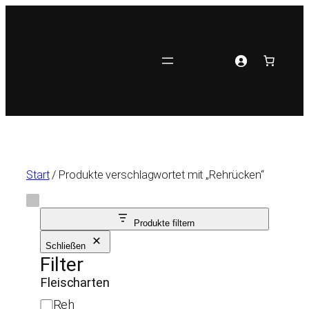
Zum
Inhalt
springen
Start
/ Produkte verschlagwortet mit „Rehrücken“
Produkte filtern
Schließen
Filter
Fleischarten
F
Reh