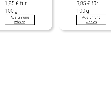
1,85
€
für
3,85
€
für
100
g
100
g
Ausführung
Ausführung
wählen
wählen