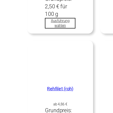
2,50
€
für
100
g
Ausführung
wählen
Rehfilet (roh)
ab
4,86
€
Grundpreis: