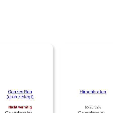
Ganzes Reh
Hirschbraten
(grob zerlegt)
Nicht vorrätig
ab
20,52
€