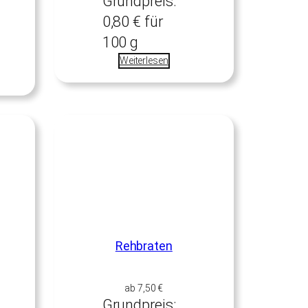
Grundpreis:
0,80
€
für
100
g
Weiterlesen
Rehbraten
ab
7,50
€
Grundpreis: