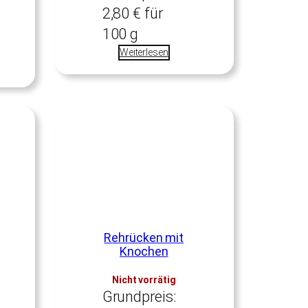
2,80
€
für
100
g
Weiterlesen
Rehrücken mit
Knochen
Nicht vorrätig
Grundpreis: