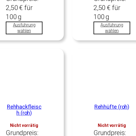
2,50
€
für
2,50
€
für
100
g
100
g
Ausführung
Ausführung
wählen
wählen
Rehhackfleisc
Rehhüfte (roh)
h (roh)
Nicht vorrätig
Nicht vorrätig
Grundpreis:
Grundpreis: