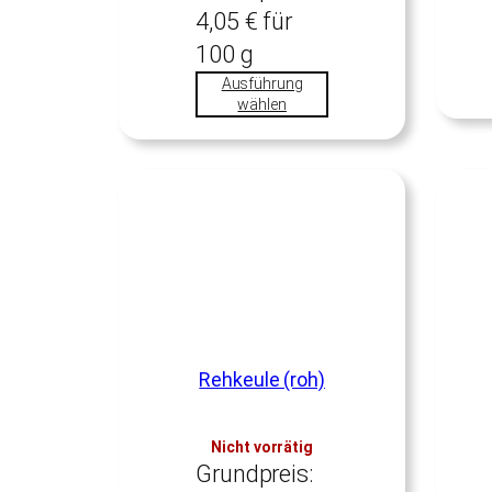
4,05
€
für
100
g
Ausführung
wählen
Rehkeule (roh)
Nicht vorrätig
Grundpreis: