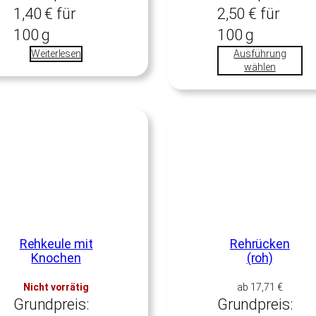
1,40
€
für
2,50
€
für
100
g
100
g
Weiterlesen
Ausführung
wählen
Rehkeule mit
Rehrücken
Knochen
(roh)
Nicht vorrätig
ab
17,71
€
Grundpreis:
Grundpreis: