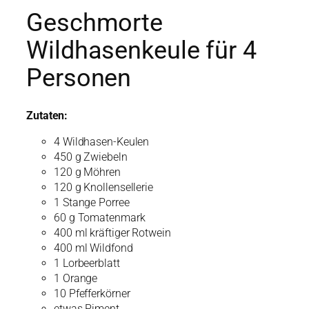
Geschmorte
Wildhasenkeule für 4
Personen
Zutaten:
4 Wildhasen-Keulen
450 g Zwiebeln
120 g Möhren
120 g Knollensellerie
1 Stange Porree
60 g Tomatenmark
400 ml kräftiger Rotwein
400 ml Wildfond
1 Lorbeerblatt
1 Orange
10 Pfefferkörner
etwas Piment