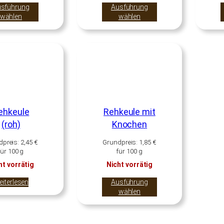
sführung
Ausführung
wählen
wählen
ehkeule
Rehkeule mit
(roh)
Knochen
dpreis:
2,45
€
Grundpreis:
1,85
€
für
100
g
für
100
g
ht vorrätig
Nicht vorrätig
iterlesen
Ausführung
wählen