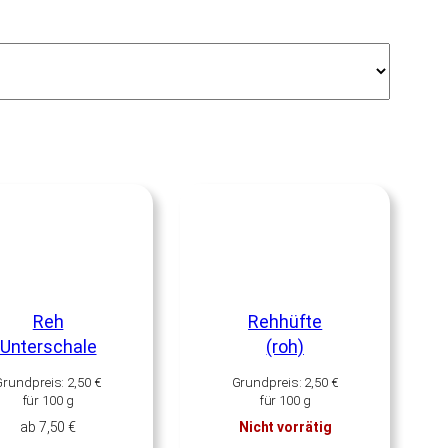
Reh
Rehhüfte
Unterschale
(roh)
Grundpreis:
2,50
€
Grundpreis:
2,50
€
für
100
g
für
100
g
ab
7,50
€
Nicht vorrätig