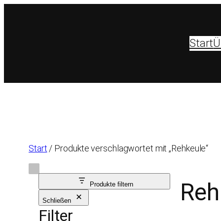
Zum
Inhalt
springen
Start
Ü
Start
/ Produkte verschlagwortet mit „Rehkeule“
Reh
Produkte filtern
Schließen
Filter