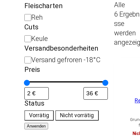
Alle
Fleischarten
6 Ergebn
F
Reh
sse
l
Cuts
werden
e
C
Keule
angezeig
i
u
Versandbesonderheiten
s
t
V
Versand gefroren -18°C
c
s
e
Preis
h
r
a
s
r
a
R
t
Status
n
e
S
d
Vorrätig
Nicht vorrätig
n
Grun
t
b
Anwenden
a
e
Nic