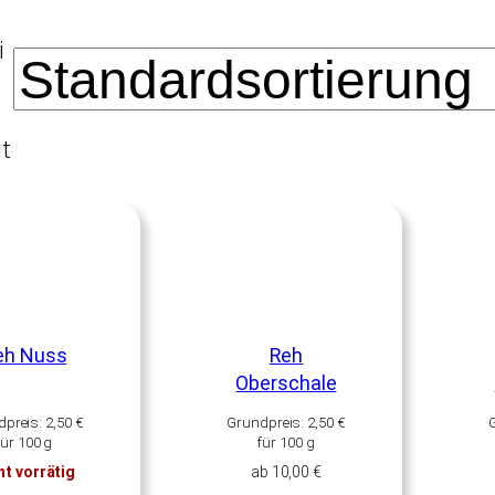
i
t
eh Nuss
Reh
Oberschale
dpreis:
2,50
€
Grundpreis:
2,50
€
für
100
g
für
100
g
ht vorrätig
ab
10,00
€