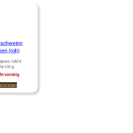
dschweinn
ken (roh)
dpreis:
0,80
€
für
100
g
ht vorrätig
iterlesen