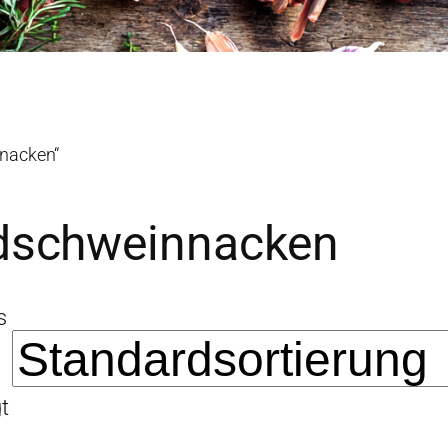
nnacken“
dschweinnacken
s
t