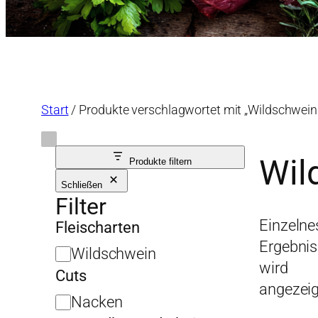
Start
/ Produkte verschlagwortet mit „Wildschwei
Wil
Produkte filtern
Schließen
Filter
Einzelne
Fleischarten
Ergebnis
F
Wildschwein
wird
l
Cuts
angezeig
e
C
Nacken
i