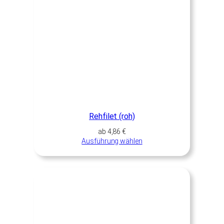
Rehfilet (roh)
ab
4,86
€
Ausführung wählen